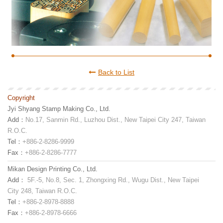
Back to List
Copyright
Jyi Shyang Stamp Making Co., Ltd.
Add：
No.17, Sanmin Rd., Luzhou Dist., New Taipei City 247, Taiwan
R.O.C.
Tel：
+886-2-8286-9999
Fax：
+886-2-8286-7777
Mikan Design Printing Co., Ltd.
Add：
5F.-5, No.8, Sec. 1, Zhongxing Rd., Wugu Dist., New Taipei
City 248, Taiwan R.O.C.
Tel：
+886-2-8978-8888
Fax：
+886-2-8978-6666