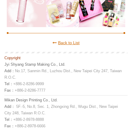
Back to List
Copyright
Jyi Shyang Stamp Making Co., Ltd.
Add：
No.17, Sanmin Rd., Luzhou Dist., New Taipei City 247, Taiwan
R.O.C.
Tel：
+886-2-8286-9999
Fax：
+886-2-8286-7777
Mikan Design Printing Co., Ltd.
Add：
5F.-5, No.8, Sec. 1, Zhongxing Rd., Wugu Dist., New Taipei
City 248, Taiwan R.O.C.
Tel：
+886-2-8978-8888
Fax：
+886-2-8978-6666