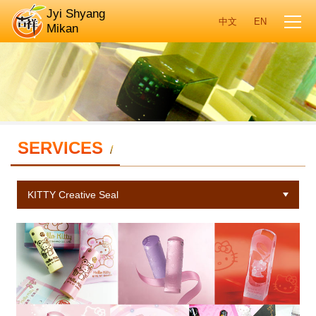
Jyi Shyang
Mikan
SERVICES
/
KITTY Creative Seal