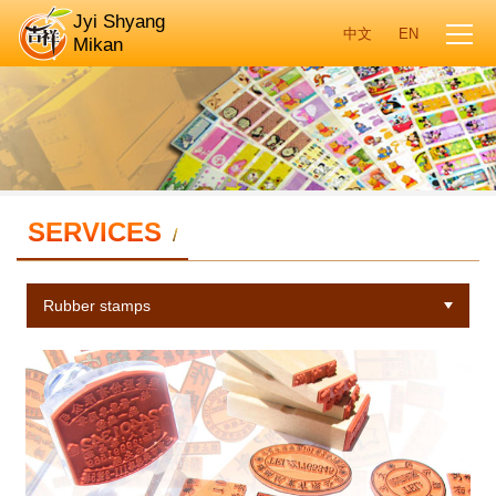
Jyi Shyang
Mikan
SERVICES
/
Rubber stamps