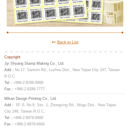
Back to List
Copyright
Jyi Shyang Stamp Making Co., Ltd.
Add：
No.17, Sanmin Rd., Luzhou Dist., New Taipei City 247, Taiwan
R.O.C.
Tel：
+886-2-8286-9999
Fax：
+886-2-8286-7777
Mikan Design Printing Co., Ltd.
Add：
5F.-5, No.8, Sec. 1, Zhongxing Rd., Wugu Dist., New Taipei
City 248, Taiwan R.O.C.
Tel：
+886-2-8978-8888
Fax：
+886-2-8978-6666