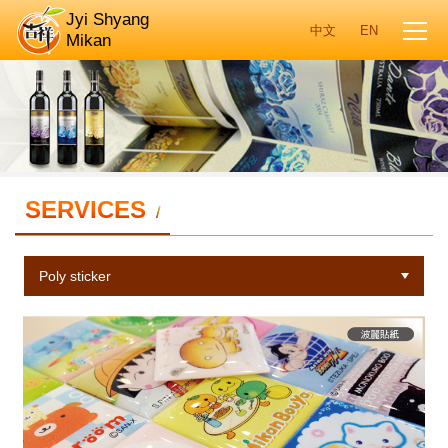
Jyi Shyang
Mikan
SERVICES
/
Poly sticker