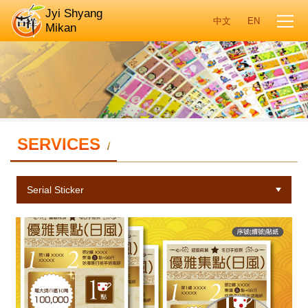
Jyi Shyang
Mikan
SERVICES
/
Serial Sticker